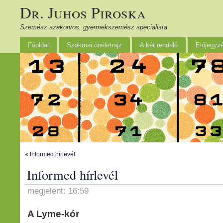
Dr. Juhos Piroska
Szemész szakorvos, gyermekszemész specialista
Főoldal
Szakmai önéletrajz
A két rendelő
Előjegyz
«
Informed hírlevél
Informed hírlevél
megjelent: 16:59
A Lyme-kór