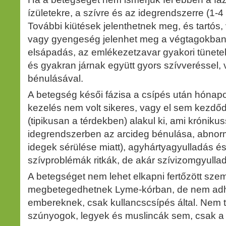
ízületekre, a szívre és az idegrendszerre (1-4
További kiütések jelenthetnek meg, és tartós,
vagy gyengeség jelenhet meg a végtagokban. 
elsápadás, az emlékezetzavar gyakori tünet
és gyakran járnak együtt gyors szívveréssel,
bénulásával.
A betegség késői fázisa a csípés után hónapok
kezelés nem volt sikeres, vagy el sem kezdődö
(tipikusan a térdekben) alakul ki, ami krónikus
idegrendszerben az arcideg bénulása, abnormá
idegek sérülése miatt), agyhártyagyulladás és
szívproblémák ritkák, de akár szívizomgyulladá
A betegséget nem lehet elkapni fertőzött szemé
megbetegedhetnek Lyme-kórban, de nem adha
embereknek, csak kullancscsípés által. Nem t
szúnyogok, legyek és muslincák sem, csak a 