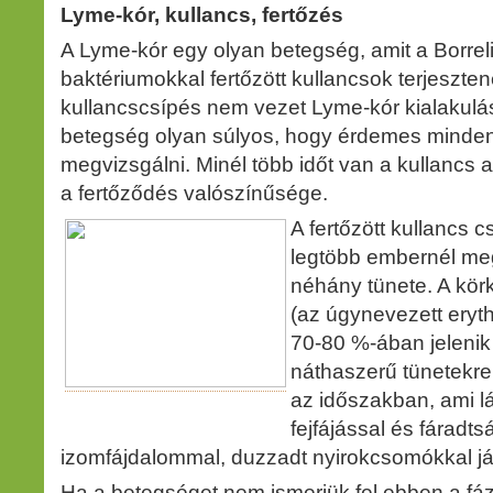
Lyme-kór, kullancs, fertőzés
A Lyme-kór egy olyan betegség, amit a Borrel
baktériumokkal fertőzött kullancsok terjeszten
kullancscsípés nem vezet Lyme-kór kialakul
betegség olyan súlyos, hogy érdemes minden
megvizsgálni. Minél több időt van a kullancs
a fertőződés valószínűsége.
A fertőzött kullancs c
legtöbb embernél meg
néhány tünete. A körk
(az úgynevezett eryt
70-80 %-ában jeleni
náthaszerű tünetekr
az időszakban, ami lá
fejfájással és fáradtsá
izomfájdalommal, duzzadt nyirokcsomókkal já
Ha a betegséget nem ismerjük fel ebben a fáz